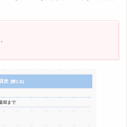
す。
目次
返却まで