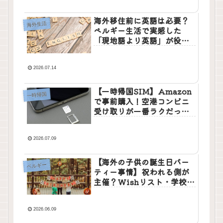
海外移住前に英語は必要？
海外生活
ベルギー生活で実感した
「現地語より英語」が役立
った理由
2026.07.14
【一時帰国SIM】Amazon
一時帰国
で事前購入！空港コンビニ
受け取りが一番ラクだった
話
2026.07.09
【海外の子供の誕生日パー
ベルギー
ティー事情】祝われる側が
主催？Wishリスト・学校文
化まで徹底解説
2026.06.09