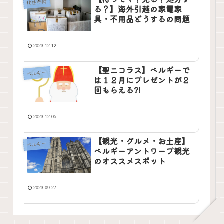
移住準備
る？】海外引越の家電家
具・不用品どうするの問題
2023.12.12
【聖ニコラス】ベルギーで
ベルギー
は１２月にプレゼントが２
回もらえる?!
2023.12.05
【観光・グルメ・お土産】
ベルギー
ベルギーアントワープ観光
のオススメスポット
2023.09.27