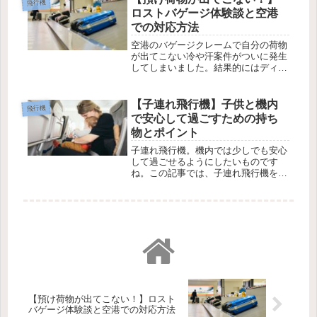
飛行機
ロストバゲージ体験談と空港
での対応方法
空港のバゲージクレームで自分の荷物
が出てこない冷や汗案件がついに発生
してしまいました。結果的にはディレ
イドバゲージで手元に戻ってきまし
た。今回はその時の空港での手続き、
今後の対策の話です。
【子連れ飛行機】子供と機内
飛行機
で安心して過ごすための持ち
物とポイント
子連れ飛行機。機内では少しでも安心
して過ごせるようにしたいものです
ね。この記事では、子連れ飛行機を毎
年体験している筆者が体験談をもと
に、準備から機内での過ごし方、もし
もの対策などポイントを紹介していき
ます。
【預け荷物が出てこない！】ロスト
バゲージ体験談と空港での対応方法