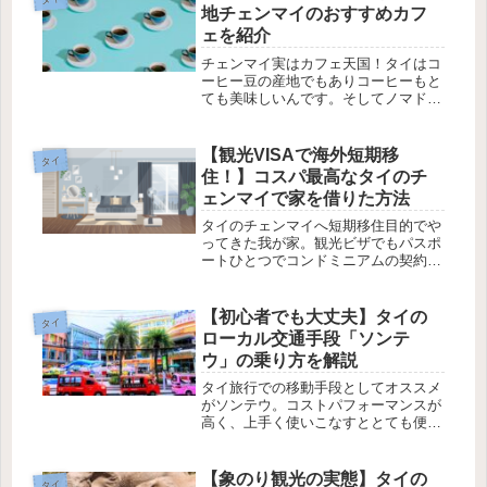
地チェンマイのおすすめカフ
ェを紹介
チェンマイ実はカフェ天国！タイはコ
ーヒー豆の産地でもありコーヒーもと
ても美味しいんです。そしてノマドの
聖地でもありお茶しながら仕事ができ
るカフェも沢山。今回はチェンマイの
おすすめのカフェ、コーヒーショップ
【観光VISAで海外短期移
タイ
を独断と偏見で紹介します。
住！】コスパ最高なタイのチ
ェンマイで家を借りた方法
タイのチェンマイへ短期移住目的でや
ってきた我が家。観光ビザでもパスポ
ートひとつでコンドミニアムの契約が
できました！家探しはまさかの突撃訪
問！ここでは家を探しから契約までの
方法をお話しします。
【初心者でも大丈夫】タイの
タイ
ローカル交通手段「ソンテ
ウ」の乗り方を解説
タイ旅行での移動手段としてオススメ
がソンテウ。コストパフォーマンスが
高く、上手く使いこなすととても便利
な交通手段なのです。今回はこのナゾ
の乗り物、ソンテウの乗り方や使い方
などを解説していきます。
【象のり観光の実態】タイの
タイ