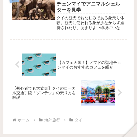
チェンマイでアニマルシェル
ターを見学
タイの観光でおなじみである象乗り体
験。観光に使われる象が少なからず虐
待されたり、あまりよい環境にいない
ことがあるのも事実です。今回私たち
は象のりではなく、たくさんの象が保
護されているアニマルシェルターに行
ってみた体験談です。
【カフェ天国！】ノマドの聖地チェ
ンマイのおすすめカフェを紹介
【初心者でも大丈夫】タイのローカ
ル交通手段「ソンテウ」の乗り方を
解説
ホーム
海外旅行
タイ